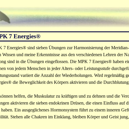
K 7 Energies®
 7 Energies® sind sieben Übungen zur Harmonisierung der Meridian-
n Wissen und meine Erkenntnisse aus den verschiedenen Lehren der Na
ong sind in die Übungen eingeflossen. Die MPK 7 Energies® haben ei
en von jedem Menschen in jeder Alters- oder Leistungsstufe durchgef
tungsstand variiert die Anzahl der Wiederholungen. Wird regelmäßig 
gies® die Beweglichkeit des Körpers aktivieren und die Durchblutung
können helfen, die Muskulatur zu
kräftigen und zu dehnen und die Ve
gen aktivieren die sieben endokrinen Drüsen, die einen Einfluss auf
t haben. Ein ausgeglichenes Hormonsystem führt zu einem inneren Ge
ilität. Stehen alle Chakren im Einklang, bleiben Körper und Geist jung