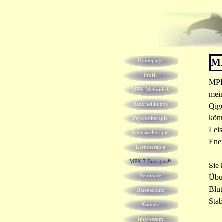
Direkt zum Seiteninhalt
Menü überspringen
MP
Homepage
Profil
MPK
MPK-Methode®
mei
Naturheilkunde
▼
Qig
könn
Psychotherapie
▼
Leis
Intensivtherapie
Ener
Lerntherapie
MPK 7 Energies®
Sie 
Seminare
Übun
▼
Blu
Datenschutz
Stab
Kontakt
Impressum