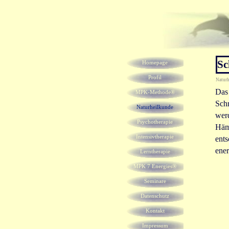
Direkt zum Seiteninhalt
Menü überspringen
Sc
Homepage
Profil
Natur
Das 
MPK-Methode®
Sch
Naturheilkunde
▼
werd
Psychotherapie
▼
Häma
Intensivtherapie
ents
ener
Lerntherapie
MPK 7 Energies®
Seminare
▼
Datenschutz
Kontakt
Impressum